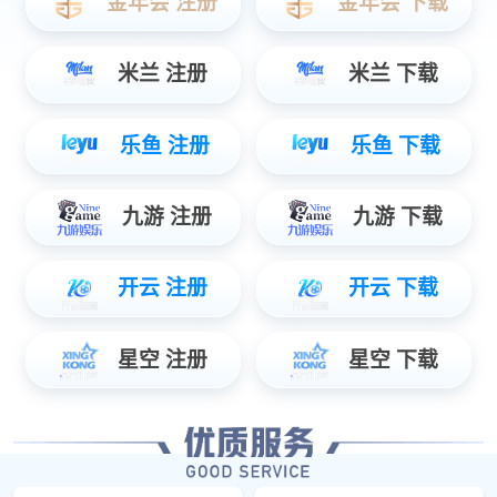
手推移动泵吸多合一气体浓度检测仪带视频监控
手推移动泵吸多合一气体浓度检测仪带视频监控RA600-QY-
GAS，采用隔爆设计，防爆等级为ExdIIBT6Gb、防护等级为IP6...
查看更多+