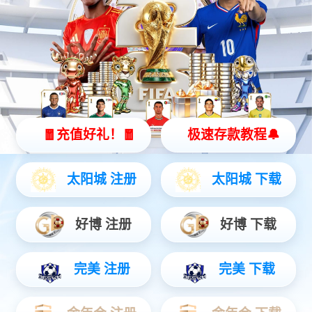
查看更多+