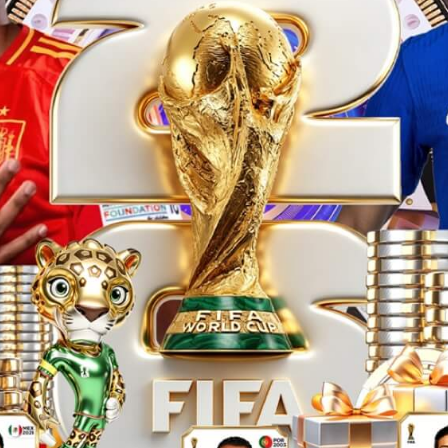
工程案
联系地址
例
总部地址：深圳市宝安区沙井街道壆岗
智荟公园A2栋201
电话：400-992-0476
座机：400-992-0476
邮箱：ruianhj@163.com