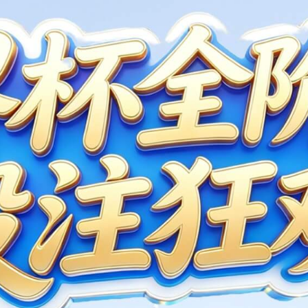
挥发性有机物监测系统
气体在线监测系统
气象站监测设备
辐射在线监测
固定式气体检测仪
便携式气体检测仪
气体报警控制主机
应急监测设备
超低排放管控平台
氧气浓度检测仪
一氧化碳检测仪
氯气浓度检测仪
氢气气体检测仪
一氧化氮检测仪
二氧化氮检测仪
甲烷气体检测仪
乙烷浓度检测仪
甲醛浓度检测仪
硫化氢检测仪