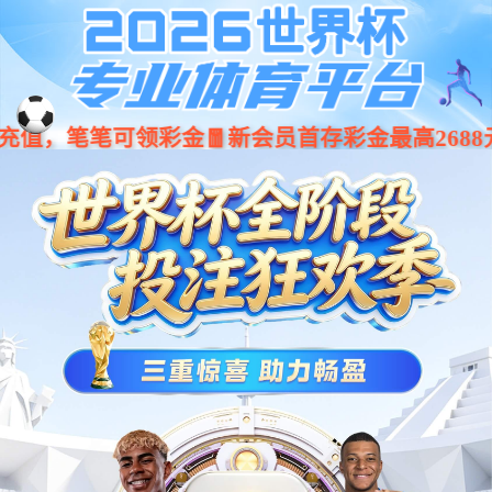
JN江南·(中国区)体育官方网站-
JN SPORTS
RA600-A4型在线式多合一气体分析仪
睿安环境在线式气体探测器采用原装进口智能化气体传感器，是
一款可对多种气体进行连续在线监测的智能化高性能检测仪器。
探测器整...