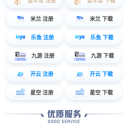
查看更多+
插入式粉尘分析仪
粉尘浓度检测仪提供了目前世界先进的交流耦合技术，采用准确
可靠的交流静电测量技术，当粉尘粒子经过传感器时，粉尘粒子
所携带的...
查看更多+